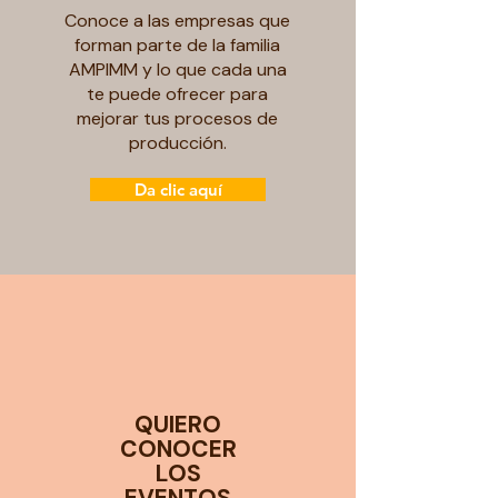
Conoce a las empresas que
forman parte de la familia
AMPIMM y lo que cada una
te puede ofrecer para
mejorar tus procesos de
producción.
Da clic aquí
QUIERO
CONOCER
LOS