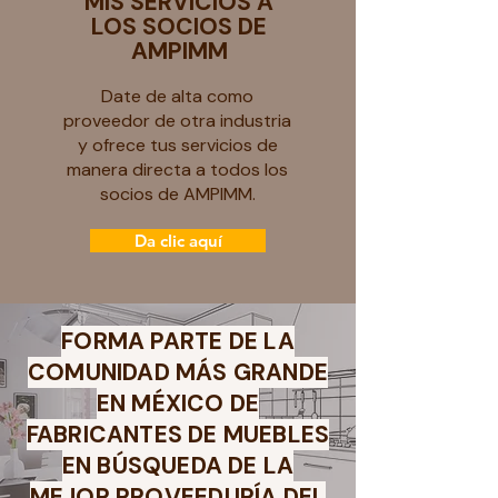
MIS SERVICIOS A
LOS SOCIOS DE
AMPIMM
Date de alta como
proveedor de otra industria
y ofrece tus servicios de
manera directa a todos los
socios de AMPIMM.
Da clic aquí
FORMA PARTE DE LA
COMUNIDAD MÁS GRANDE
EN MÉXICO DE
FABRICANTES DE MUEBLES
EN BÚSQUEDA DE LA
MEJOR PROVEEDURÍA DEL